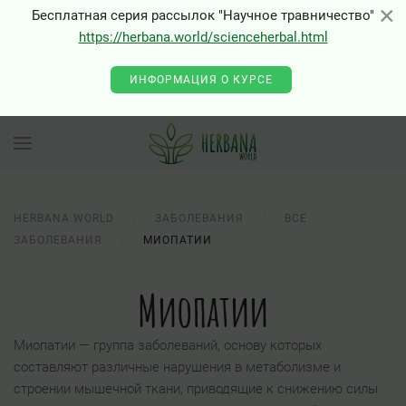
×
×
Бесплатная серия рассылок "Научное травничество"
https://herbana.world/scienceherbal.html
ИНФОРМАЦИЯ О КУРСЕ
HERBANA.WORLD
ЗАБОЛЕВАНИЯ
ВСЕ
ЗАБОЛЕВАНИЯ
МИОПАТИИ
Миопатии
Миопатии — группа заболеваний, основу которых
составляют различные нарушения в метаболизме и
строении мышечной ткани, приводящие к снижению силы