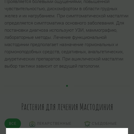
Проявляется болевыми ощущениями, повышенной
чувствительностью, дискомфортом в области грудных
желез и их нагрубанием. При симптоматической масталгии
определяется симптоматика основного заболевания. Для
постановки диагноза используют УЗИ, маммографию,
лабораторные методы. Лечение функциональной
мастодинии предполагает назначение гормональных и
гормоноподобных средств, седативных, анальгетических,
диуретических препаратов. При ациклической масталгии
выбор тактики зависит от ведущей патологии.
Растения для лечения Мастодиния
ВСЕ
ЛЕКАРСТВЕННЫЕ
СЪЕДОБНЫЕ