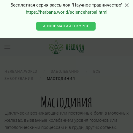
×
×
Бесплатная серия рассылок "Научное травничество"
https://herbana.world/scienceherbal.html
ИНФОРМАЦИЯ О КУРСЕ
HERBANA.WORLD
ЗАБОЛЕВАНИЯ
ВСЕ
ЗАБОЛЕВАНИЯ
МАСТОДИНИЯ
Мастодиния
Циклически возникающие или постоянные боли в молочных
железах, вызванные колебанием уровня гормонов или
патологическими процессам и в груди, других органах.