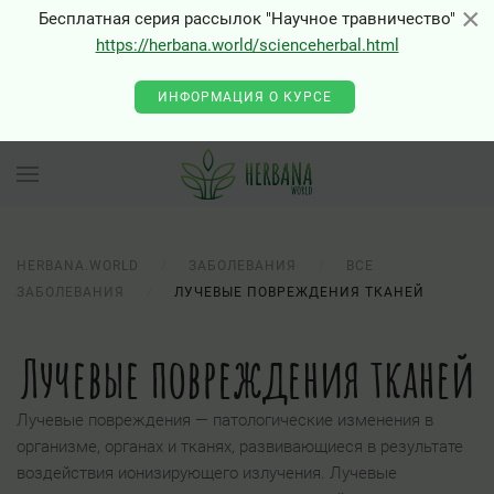
×
×
Бесплатная серия рассылок "Научное травничество"
https://herbana.world/scienceherbal.html
ИНФОРМАЦИЯ О КУРСЕ
HERBANA.WORLD
ЗАБОЛЕВАНИЯ
ВСЕ
ЗАБОЛЕВАНИЯ
ЛУЧЕВЫЕ ПОВРЕЖДЕНИЯ ТКАНЕЙ
Лучевые повреждения тканей
Лучевые повреждения — патологические изменения в
организме, органах и тканях, развивающиеся в результате
воздействия ионизирующего излучения. Лучевые