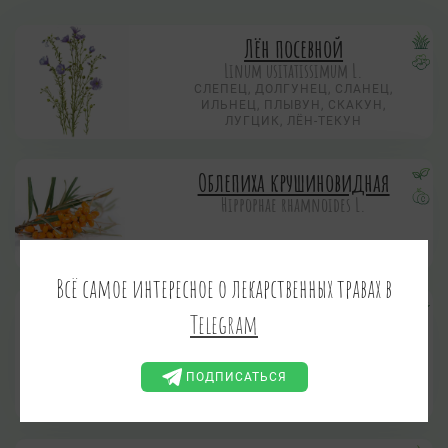
Лён посевной
Linum usitatissimum L.
СЛЕПЕЦ, ДОЛГУНЕЦ, СЛАНЕЦ,
ИЛЬНЕЦ, ПЛЫВУН, СКАКУН,
ЛУГЦИК, ЛЁН-ТЕКУН
Облепиха крушиновидная
Hippophae rhamnoides L.
Всё самое интересное о лекарственных травах в
Череда лучистая
Telegram
Bidens radiata Thuill.
ЧЕРЕДА ЛУЧЕВАЯ
ЗОЛОТУШНАЯ ТРАВА, КОЗЬИ
ПОДПИСАТЬСЯ
РОЖКИ, КОШКИ, СОБАЧКИ,
СОБАЧЬИ РЕПЯХИ