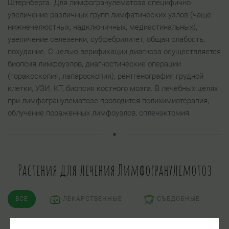
Штернберга. Для лимфогранулематоза специфично
увеличение различных групп лимфатических узлов (чаще
нижнечелюстных, надключичных, медиастинальных),
увеличение селезенки, субфебрилитет, общая слабость,
похудание. С целью верификации диагноза осуществляется
биопсия лимфоузлов, диагностические операции
(торакоскопия, лапароскопия), рентгенография грудной
клетки, УЗИ, КТ, биопсия костного мозга. В лечебных целях
при лимфогранулематозе проводится полихимиотерапия,
облучение пораженных лимфоузлов, спленэктомия.
Растения для лечения Лимфогранулемотоз
ВСЕ
ЛЕКАРСТВЕННЫЕ
СЪЕДОБНЫЕ
ЯДОВИТЫЕ
ПСИХОАКТИВНЫЕ