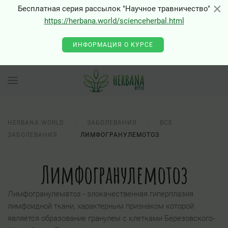
×
×
Бесплатная серия рассылок "Научное травничество"
https://herbana.world/scienceherbal.html
ИНФОРМАЦИЯ О КУРСЕ
HERBANA.WORLD
ЗАБОЛЕВАНИЯ
ВСЕ
ЗАБОЛЕВАНИЯ
ЛИМФОГРАНУЛЕМОТОЗ
Лимфогранулемотоз
Лимфогранулематоз - злокачественная гиперплазия
лимфоидной ткани, характерным признаком которой
является образование гранулем с клетками Березовского-