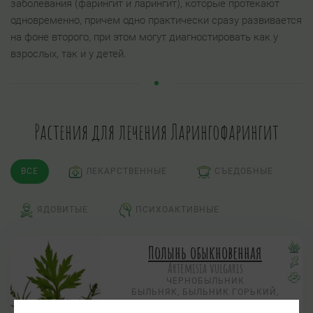
заболевания (фарингит и ларингит), которые протекают
одновременно, причем одно практически сразу развивается
на фоне второго, при этом могут диагностировать как у
взрослых, так и у детей.
Растения для лечения Ларингофарингит
ВСЕ
ЛЕКАРСТВЕННЫЕ
СЪЕДОБНЫЕ
ЯДОВИТЫЕ
ПСИХОАКТИВНЫЕ
Полынь обыкновенная
Artemisia vulgaris
ЧЕРНОБЫЛЬНИК
БЫЛЬНЯК, БЫЛЬНИК ГОРЬКИЙ,
БУРЬЯН, БУДЫЛЬНИК,