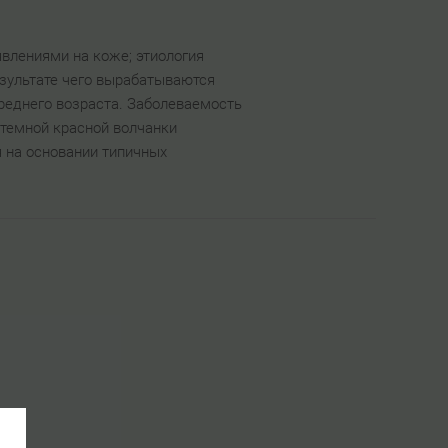
влениями на коже; этиология
езультате чего вырабатываются
реднего возраста. Заболеваемость
стемной красной волчанки
 на основании типичных