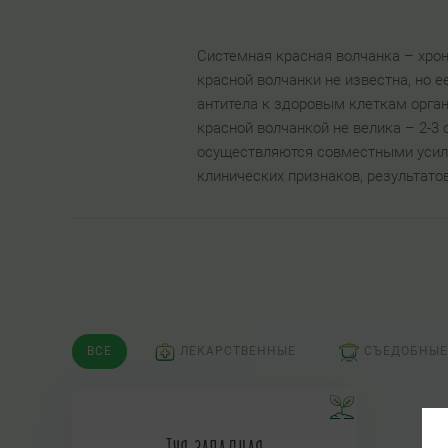
Системная красная волчанка – хро
красной волчанки не известна, но 
антитела к здоровым клеткам орга
красной волчанкой не велика – 2-3
осуществляются совместными усили
клинических признаков, результато
ВСЕ
ЛЕКАРСТВЕННЫЕ
СЪЕДОБНЫЕ
Туя западная