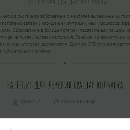
Системная красная волчанка
ническое системное заболевание, с наиболее выраженными проя
ее патогенез связан с нарушением аутоиммунных процессов, в р
низма. Заболеванию в большей степени подвержены женщины с
 случая на тысячу человек населения. Лечение и диагностика си
ями ревматолога и дерматолога. Диагноз СКВ устанавливается
в лабораторных анализов.
Растения для лечения Красная волчанка
ЯДОВИТЫЕ
ПСИХОАКТИВНЫЕ