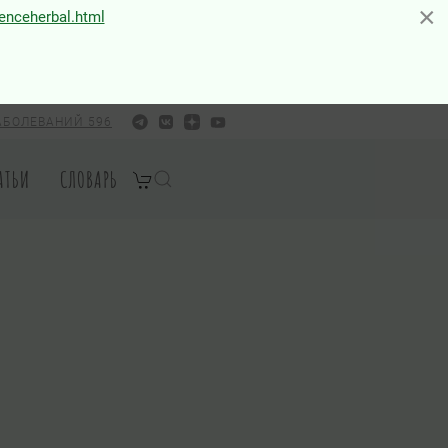
×
×
ienceherbal.html
АБОЛЕВАНИЙ 596
АТЬИ
СЛОВАРЬ