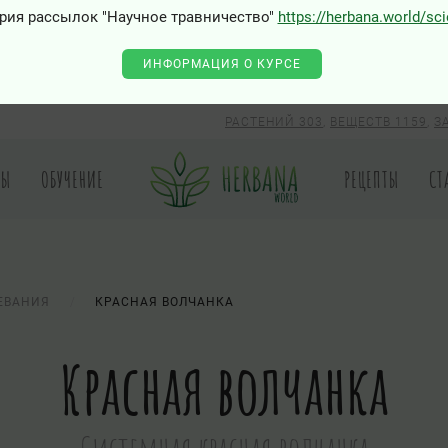
рия рассылок "Научное травничество"
https://herbana.world/sc
ИНФОРМАЦИЯ О КУРСЕ
РАСТЕНИЙ 303
,
ВЕЩЕСТВ 1159
,
З
РЫ
ОБУЧЕНИЕ
РЕЦЕПТЫ
СТ
ЕВАНИЯ
КРАСНАЯ ВОЛЧАНКА
Красная волчанка