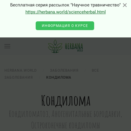
×
×
Бесплатная серия рассылок "Научное травничество"
https://herbana.world/scienceherbal.html
0 - Class "Joomla\Input\Json" not found
ИНФОРМАЦИЯ О КУРСЕ
HERBANA.WORLD
ЗАБОЛЕВАНИЯ
ВСЕ
ЗАБОЛЕВАНИЯ
КОНДИЛОМА
Кондилома
Кондиломатоз, Аногенитальные бородавки,
Остроконечные кондиломы