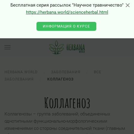
×
×
Бесплатная серия рассылок "Научное травничество"
https://herbana.world/scienceherbal.html
0 - Class "Joomla\Input\Json" not found
ИНФОРМАЦИЯ О КУРСЕ
HERBANA.WORLD
ЗАБОЛЕВАНИЯ
ВСЕ
ЗАБОЛЕВАНИЯ
КОЛЛАГЕНОЗ
Коллагеноз
Коллагенозы – группа заболеваний, объединенных
однотипными функционально-морфологическими
изменениями со стороны соединительной ткани (главным