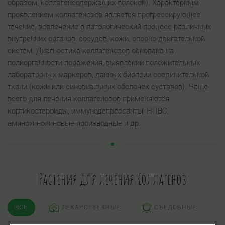
образом, коллагенсодержащих волокон). Характерным
проявлением коллагенозов является прогрессирующее
течение, вовлечение в патологический процесс различных
внутренних органов, сосудов, кожи, опорно-двигательной
систем. Диагностика коллагенозов основана на
полиорганности поражения, выявлении положительных
лабораторных маркеров, данных биопсии соединительной
ткани (кожи или синовиальных оболочек суставов). Чаще
всего для лечения коллагенозов применяются
кортикостероиды, иммунодепрессанты, НПВС,
аминохинолиновые производные и др.
Растения для лечения Коллагеноз
ВСЕ
ЛЕКАРСТВЕННЫЕ
СЪЕДОБНЫЕ