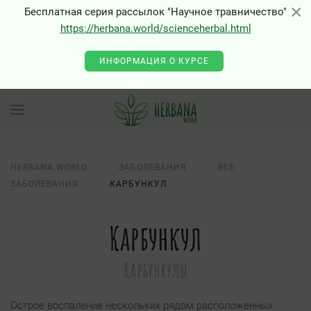
×
×
Бесплатная серия рассылок "Научное травничество"
https://herbana.world/scienceherbal.html
ИНФОРМАЦИЯ О КУРСЕ
HERBANA.WORLD
ЗАБОЛЕВАНИЯ
ВСЕ
ЗАБОЛЕВАНИЯ
КАРБУНКУЛ
Карбункул
Карбункулы
Острое воспаление нескольких рядом расположенных