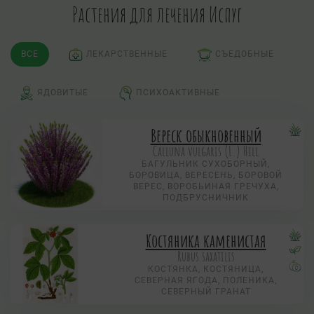
Растения для лечения Испуг
ВСЕ
ЛЕКАРСТВЕННЫЕ
СЪЕДОБНЫЕ
ЯДОВИТЫЕ
ПСИХОАКТИВНЫЕ
Вереск обыкновенный
Calluna vulgaris (L.) Hill
БАГУЛЬНИК СУХОБОРНЫЙ,
БОРОВИЦА, ВЕРЕСЕНЬ, БОРОВОЙ
ВЕРЕС, ВОРОБЬИНАЯ ГРЕЧУХА,
ПОДБРУСНИЧНИК
Костяника каменистая
Rubus saxatilis
КОСТЯНКА, КОСТЯНИЦА,
СЕВЕРНАЯ ЯГОДА, ПОЛЕНИКА,
СЕВЕРНЫЙ ГРАНАТ