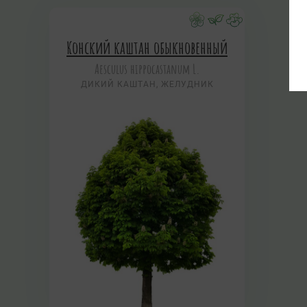
Конский каштан обыкновенный
Aesculus hippocastanum L.
ДИКИЙ КАШТАН, ЖЕЛУДНИК