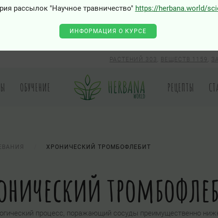
рия рассылок "Научное травничество"
https://herbana.world/sc
ИНФОРМАЦИЯ О КУРСЕ
РАСТЕНИЙ 303
,
ВЕЩЕСТВ 1159
,
З
РЫ
ОБУЧЕНИЕ
РЕЦЕПТЫ
СТ
ЕВАНИЯ
ХРОНИЧЕСКИЙ ТРОМБОФЛЕБИТ
онический тромбофле
огический процесс, поражающий сосуды преимущественно нижн