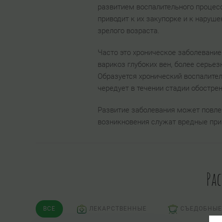
развитием воспалительного процесс
приводит к их закупорке и к наруш
зрелого возраста.
Часто это хроническое заболевание
варикоз глубоких вен, более серье
Образуется хронический воспалите
чередует в течении стадии обостре
Развитие заболевания может повле
возникновения служат вредные прив
Ра
ВСЕ
ЛЕКАРСТВЕННЫЕ
СЪЕДОБНЫЕ