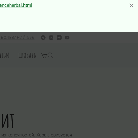
×
×
ienceherbal.html
АБОЛЕВАНИЙ 596
АТЬИ
СЛОВАРЬ
бит
их конечностей. Характеризуется