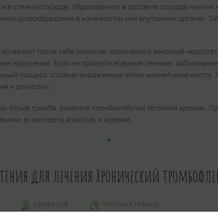
а в стенках сосудов, образованием в просвете сосудов нижних 
ениям кровообращения в конечностях или внутренних органах. З
 оставляет после себя развитие хронической венозной недостат
зные нарушения. Если не провести вовремя лечение, заболевани
льный процесс, стойкие выраженные отёки нижней конечности. 
ния и ремиссии.
чь отрыв тромба, развитие тромбоэмболии легочной артерии.
ычки, в частности алкоголь и курение.
стения для лечения Хронический тромбофле
ЯДОВИТЫЕ
ПСИХОАКТИВНЫЕ