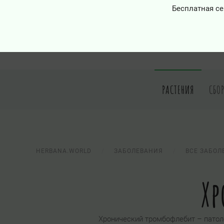
Бесплатная се
РАСТЕНИЯ
СБО
HERBANA.WORLD
ЗАБОЛЕВАНИЯ
ВСЕ ЗАБОЛ
Хр
Хронический тромбофлебит – патол