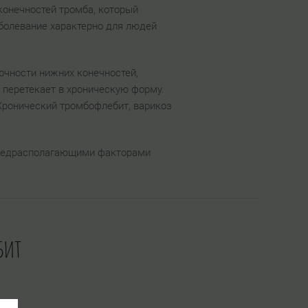
конечностей тромба, который
аболевание характерно для людей
очности нижних конечностей,
е перетекает в хроническую форму.
Хронический тромбофлебит, варикоз
 Предрасполагающими факторами
бит