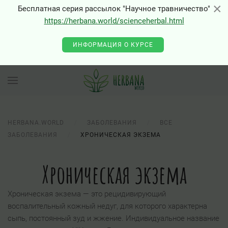
×
×
Бесплатная серия рассылок "Научное травничество"
https://herbana.world/scienceherbal.html
ИНФОРМАЦИЯ О КУРСЕ
HERBANA.WORLD
ЗАБОЛЕВАНИЯ
ВСЕ
ЗАБОЛЕВАНИЯ
ХРОНИЧЕСКАЯ ЭКЗЕМА
Хроническая экзема
Хроническая экзема — это рецидивирующий
воспалительный кожный недуг, для которого характерна
сыпь, постоянный зуд и жжение. Индивидуальное название