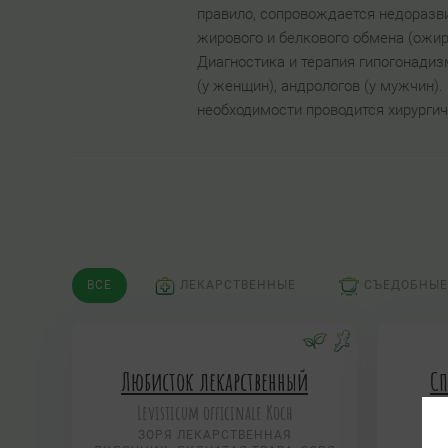
правило, сопровождается недоразв
жирового и белкового обмена (ожи
Диагностика и терапия гипогонадиз
(у женщин), андрологов (у мужчин)
необходимости проводится хирургич
ВСЕ
ЛЕКАРСТВЕННЫЕ
СЪЕДОБНЫЕ
Любисток лекарственный
Сп
Levisticum officinale Koch
ЗОРЯ ЛЕКАРСТВЕННАЯ