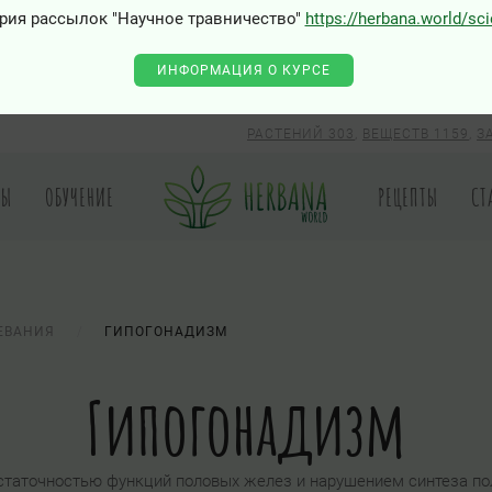
рия рассылок "Научное травничество"
https://herbana.world/sc
0 - Class "Joomla\Input\Json" not found
ИНФОРМАЦИЯ О КУРСЕ
РАСТЕНИЙ 303
,
ВЕЩЕСТВ 1159
,
З
РЫ
ОБУЧЕНИЕ
РЕЦЕПТЫ
СТ
ЕВАНИЯ
ГИПОГОНАДИЗМ
Гипогонадизм
аточностью функций половых желез и нарушением синтеза пол