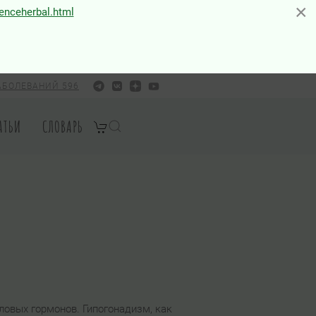
×
×
ienceherbal.html
АБОЛЕВАНИЙ 596
АТЬИ
СЛОВАРЬ
овых гормонов. Гипогонадизм, как