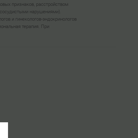
ловых признаков, расстройством
-сосудистыми нарушениями).
логов и гинекологов-эндокринологов
мональная терапия. При