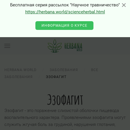
×
×
Бесплатная серия рассылок "Научное травничество"
https://herbana.world/scienceherbal.html
ИНФОРМАЦИЯ О КУРСЕ
HERBANA.WORLD
ЗАБОЛЕВАНИЯ
ВСЕ
ЗАБОЛЕВАНИЯ
ЭЗОФАГИТ
Эзофагит
Эзофагит - это поражение слизистой оболочки пищевода
воспалительного характера. Проявлениями эзофагита могут
служить жгучая боль за грудиной, нарушения глотания,