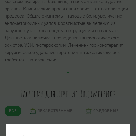
мочевом пузыре, на брюшине, в прямой кишке и других
органах. Клинические проявления зависят от локализации
процесса. Общие симптомы - тазовые боли, увеличение
эндометриоидных узлов, кровянистые выделения из
наружных участков перед менструацией и во время ее.
Диагностика включает проведение гинекологического
осмотра, УЗИ, гистероскопии. Лечение - гормонотерапия,
хирургическое удаление геротопий, в тяжелых случаях
требуется гистерэктомия.
Растения для лечения Эндометриоз
ВСЕ
ЛЕКАРСТВЕННЫЕ
СЪЕДОБНЫЕ
ЯДОВИТЫЕ
ПСИХОАКТИВНЫЕ