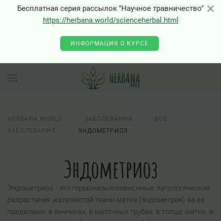
×
×
Бесплатная серия рассылок "Научное травничество"
https://herbana.world/scienceherbal.html
ИНФОРМАЦИЯ О КУРСЕ
HERBANA.WORLD
ЗАБОЛЕВАНИЯ
ВСЕ
ЗАБОЛЕВАНИЯ
ЭНДОМЕТРИОЗ
Эндометриоз
Эндометриоз - это гормональнозависимые патологические
разрастания железистой ткани матки (эндометрия) за ее
пределами: в яичниках, в маточных трубах, в толще матки, в