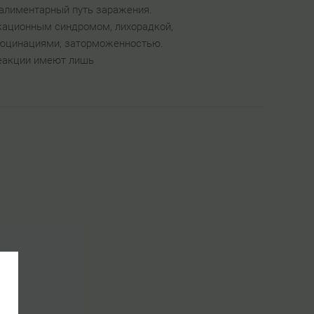
алиментарный путь заражения.
икационным синдромом, лихорадкой,
ллюцинациями, заторможенностью.
реакции имеют лишь