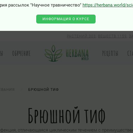
рия рассылок "Научное травничество"
https://herbana.world/sc
ИНФОРМАЦИЯ О КУРСЕ
РАСТЕНИЙ 303
,
ВЕЩЕСТВ 1159
,
З
РЫ
ОБУЧЕНИЕ
РЕЦЕПТЫ
СТ
ЕВАНИЯ
БРЮШНОЙ ТИФ
Брюшной тиф
нфекция, отличающаяся циклическим течением с преимуществ