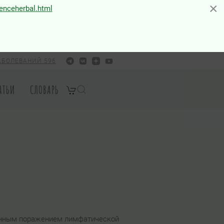
×
×
ienceherbal.html
АБОЛЕВАНИЙ 596
АТЬИ
СЛОВАРЬ
енным поражением лимфатической