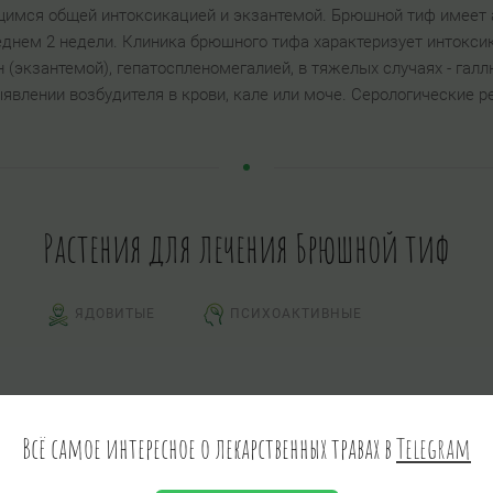
имся общей интоксикацией и экзантемой. Брюшной тиф имеет 
еднем 2 недели. Клиника брюшного тифа характеризует интокс
 (экзантемой), гепатоспленомегалией, в тяжелых случаях - га
явлении возбудителя в крови, кале или моче. Серологические 
Растения для лечения Брюшной тиф
ЯДОВИТЫЕ
ПСИХОАКТИВНЫЕ
Всё самое интересное о лекарственных травах в
Telegram