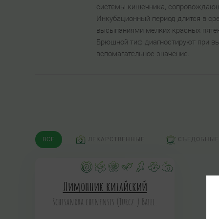
системы кишечника, сопровождающ
Инкубационный период длится в ср
высыпаниями мелких красных пятен
Брюшной тиф диагностируют при вы
вспомагательное значение.
ВСЕ
ЛЕКАРСТВЕННЫЕ
СЪЕДОБНЫЕ
Лимонник китайский
Schisandra chinensis (Turcz.) Baill.