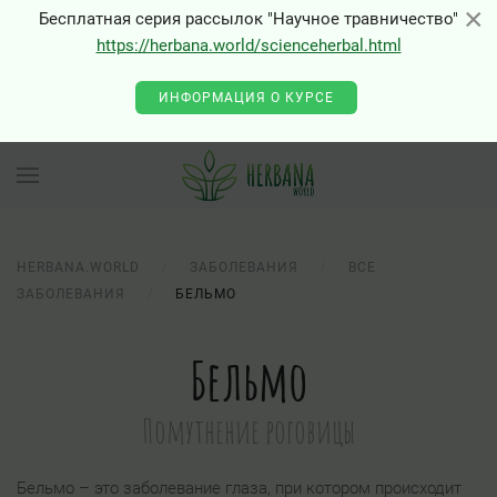
×
×
Бесплатная серия рассылок "Научное травничество"
https://herbana.world/scienceherbal.html
0 - Class "Joomla\Input\Json" not found
ИНФОРМАЦИЯ О КУРСЕ
HERBANA.WORLD
ЗАБОЛЕВАНИЯ
ВСЕ
ЗАБОЛЕВАНИЯ
БЕЛЬМО
Бельмо
Помутнение роговицы
Бельмо – это заболевание глаза, при котором происходит