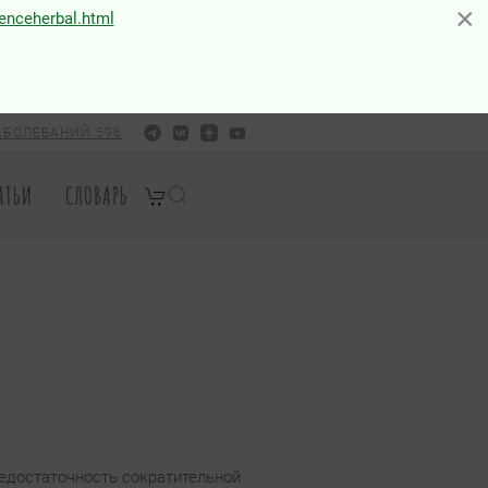
×
×
ienceherbal.html
АБОЛЕВАНИЙ 596
АТЬИ
СЛОВАРЬ
Недостаточность сократительной