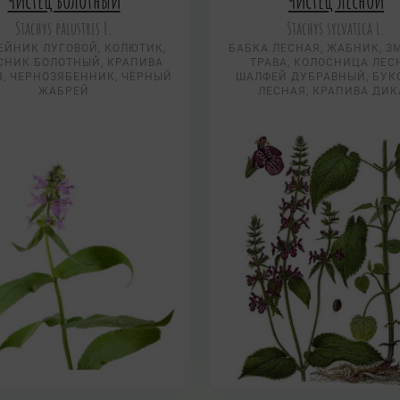
Чистец болотный
Чистец лесной
Stachys palustris L.
Stachys sylvatica L.
ЙНИК ЛУГОВОЙ, КОЛЮТИК,
БАБКА ЛЕСНАЯ, ЖАБНИК, З
СНИК БОЛОТНЫЙ, КРАПИВА
ТРАВА, КОЛОСНИЦА ЛЕС
Я, ЧЕРНОЗЯБЕННИК, ЧЁРНЫЙ
ШАЛФЕЙ ДУБРАВНЫЙ, БУК
ЖАБРЕЙ
ЛЕСНАЯ, КРАПИВА ДИК