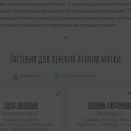
аза и массивному кровотечению. У роженицы появляются симп
ндром. Диагностика проводится по клиническим проявлениям. Л
бследуют полость матки для удаления остатков последа, испо
ективности прибегают к хирургическим методам лечения.
Растения для лечения Атония матки
ЯДОВИТЫЕ
ПСИХОАКТИВНЫЕ
Горец змеиный
Крапива двудомна
Polygonum bistorta L.
Urtica dioica L.
РАКОВЫЕ ШЕЙКИ
ЖАЛИВА, ЖГУНКА, ЖЕГА
ВИК, БРЫЛЕНА, ЖИВОТНЫЙ
ЖИГАЛКА, СТРЕКАВА, СТР
ЕНЬ, ЗАВЯЗНЫЙ КОРЕНЬ,