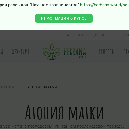
рия рассылок "Научное травничество"
https://herbana.world/sc
ИНФОРМАЦИЯ О КУРСЕ
РАСТЕНИЙ 303
,
ВЕЩЕСТВ 1159
,
З
РЫ
ОБУЧЕНИЕ
РЕЦЕПТЫ
СТ
ЕВАНИЯ
АТОНИЯ МАТКИ
Атония матки
тонуса матки в последовом или раннем послеродовом периоде. 