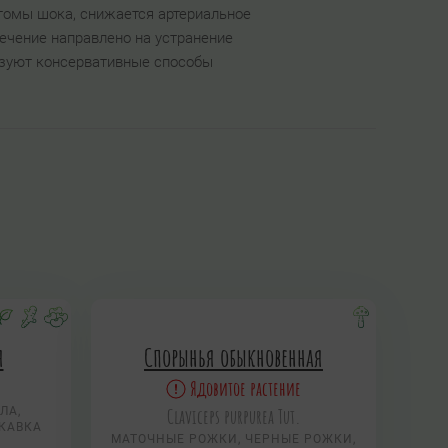
томы шока, снижается артериальное
ечение направлено на устранение
льзуют консервативные способы
я
Спорынья обыкновенная
Ядовитое растение
ЛА,
Claviceps purpurea Tut.
ЕКАВКА
МАТОЧНЫЕ РОЖКИ, ЧЕРНЫЕ РОЖКИ,