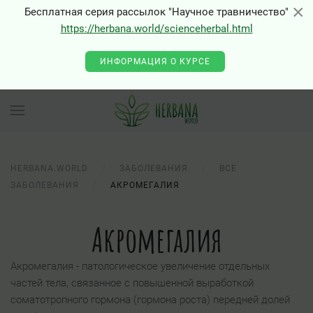
×
×
Бесплатная серия рассылок "Научное травничество"
https://herbana.world/scienceherbal.html
0 - Class "Joomla\Input\Json" not found
ИНФОРМАЦИЯ О КУРСЕ
HERBANA.WORLD
ЗАБОЛЕВАНИЯ
ВСЕ
ЗАБОЛЕВАНИЯ
АКРОМЕГАЛИЯ
Акромегалия
Акромегалия - патологическое увеличение отдельных
частей тела, связанное с повышенной выработкой
соматотропного гормона (гормона роста) передней долей