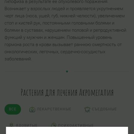
гипофиза в результате ее опухолевого поражения.
Возникает у взрослых людей и проявляется укрупнением
черт лица (носа, ушей, губ, нижней челюсти), увеличением
стоп и кистей рук, постоянными головными болями и
болями в суставах, нарушением половой и репродуктивной
функций у мужчин и женщин. Повышенный уровень
гормона роста в крови вызывает раннюю смертность от
онкологических, легочных, сердечно-сосудистых
заболеваний.
Растения для лечения Акромегалия
ВСЕ
ЛЕКАРСТВЕННЫЕ
СЪЕДОБНЫЕ
ЯДОВИТЫЕ
ПСИХОАКТИВНЫЕ