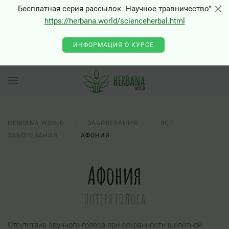
×
×
Бесплатная серия рассылок "Научное травничество"
https://herbana.world/scienceherbal.html
0 - Class "Joomla\Input\Json" not found
ИНФОРМАЦИЯ О КУРСЕ
HERBANA.WORLD
ЗАБОЛЕВАНИЯ
ВСЕ
ЗАБОЛЕВАНИЯ
АФОНИЯ
Афония
Потеря голоса
Отсутствие звучного голоса при сохранности шепотной