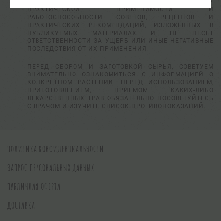
АДМИНИСТРАЦИЯ САЙТА НЕ ВЫПОЛНЯЕТ ПРОВЕРКУ
ПРАКТИЧЕСКОЙ ПРИМЕНИМОСТИ И
РАБОТОСПОСОБНОСТИ СОВЕТОВ, РЕЦЕПТОВ И
ПРАКТИЧЕСКИХ РЕКОМЕНДАЦИЙ, ИЗЛОЖЕННЫХ В
ПУБЛИКУЕМЫХ МАТЕРИАЛАХ И НЕ НЕСЕТ
ОТВЕТСТВЕННОСТИ ЗА УЩЕРБ ИЛИ ИНЫЕ НЕГАТИВНЫЕ
ПОСЛЕДСТВИЯ ОТ ИХ ПРИМЕНЕНИЯ.
ПЕРЕД СБОРОМ И ЗАГОТОВКОЙ СЫРЬЯ, СОВЕТУЕМ
ВНИМАТЕЛЬНО ОЗНАКОМИТЬСЯ С ИНФОРМАЦИЕЙ О
КОНКРЕТНОМ РАСТЕНИИ. ПЕРЕД ИСПОЛЬЗОВАНИЕМ,
ПРИГОТОВЛЕНИЕМ, ПРИЕМОМ КАКИХ-ЛИБО
ЛЕКАРСТВЕННЫХ ТРАВ ОБЯЗАТЕЛЬНО ПОСОВЕТУЙТЕСЬ
С ВРАЧОМ И ИЗУЧИТЕ СПИСОК ПРОТИВОПОКАЗАНИЙ.
ПОЛИТИКА КОНФИДЕНЦИАЛЬНОСТИ
ЗАПРОС ПЕРСОНАЛЬНЫХ ДАННЫХ
ПУБЛИЧНАЯ ОФЕРТА
ДОСТАВКА