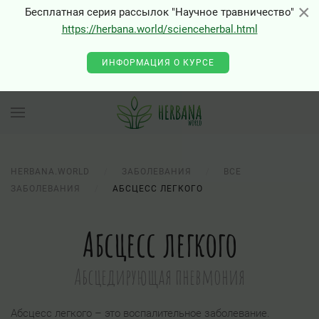
×
×
Бесплатная серия рассылок "Научное травничество"
https://herbana.world/scienceherbal.html
ИНФОРМАЦИЯ О КУРСЕ
HERBANA.WORLD
ЗАБОЛЕВАНИЯ
ВСЕ
ЗАБОЛЕВАНИЯ
АБСЦЕСС ЛЕГКОГО
Абсцесс легкого
Абсцедирующая пневмония
Абсцесс легкого – это воспалительное заболевание.