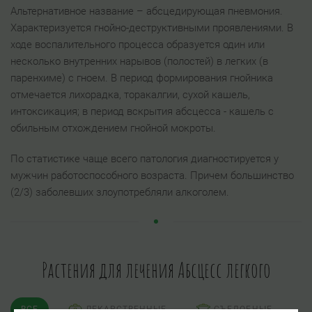
Альтернативное название – абсцедирующая пневмония.
Характеризуется гнойно-деструктивными проявлениями. В
ходе воспалительного процесса образуется один или
несколько внутренних нарывов (полостей) в легких (в
паренхиме) с гноем. В период формирования гнойника
отмечается лихорадка, торакалгии, сухой кашель,
интоксикация; в период вскрытия абсцесса - кашель с
обильным отхождением гнойной мокроты.
По статистике чаще всего патология диагностируется у
мужчин работоспособного возраста. Причем большинство
(2/3) заболевших злоупотребляли алкоголем.
Растения для лечения Абсцесс легкого
ВСЕ
ЛЕКАРСТВЕННЫЕ
СЪЕДОБНЫЕ