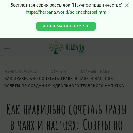
×
×
Бесплатная серия рассылок "Научное травничество"
0 - Class "Joomla\Input\Json" not found
https://herbana.world/scienceherbal.html
ИНФОРМАЦИЯ О КУРСЕ
HERBANA.WORLD
СТАТЬИ
ЧАЙНЫЕ ТРАВЫ
КАК ПРАВИЛЬНО СОЧЕТАТЬ ТРАВЫ В ЧАЯХ И НАСТОЯХ:
СОВЕТЫ ПО СОЗДАНИЮ ИДЕАЛЬНОГО ТРАВЯНОГО НАПИТКА
Как правильно сочетать травы
в чаях и настоях: Советы по